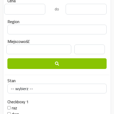
Cena
do
Region
Miejscowość
Stan
Checkboxy 1
raz
dwa