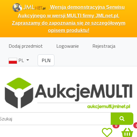
Wersja demonstracyjna Serwisu
Aukcyjnego w wersji MULTI firmy JMLnet.pl.
Zapraszamy do zapoznania się ze szczegółowym
opisem produktu!
Dodaj przedmiot
Logowanie
Rejestracja
PL
0