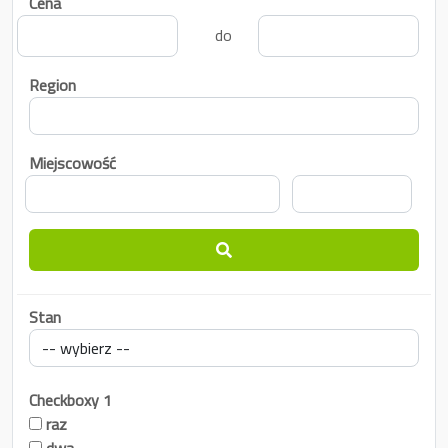
Cena
do
Region
Miejscowość
Stan
Checkboxy 1
raz
dwa