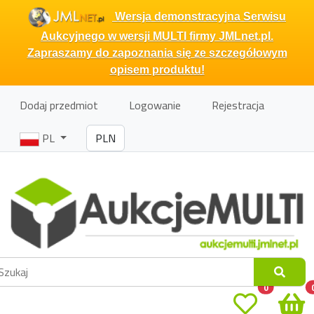
Wersja demonstracyjna Serwisu
Aukcyjnego w wersji MULTI firmy JMLnet.pl.
Zapraszamy do zapoznania się ze szczegółowym
opisem produktu!
Dodaj przedmiot
Logowanie
Rejestracja
PL
0