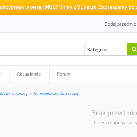
kcyjnego w wersji MULTI firmy JMLnet.pl. Zapraszamy do 
Dodaj przedmio
m
Aktualności
Forum
abawki do wody
Spryskiwacze do zabawy
Brak przedmi
Przeszukaj inną kate