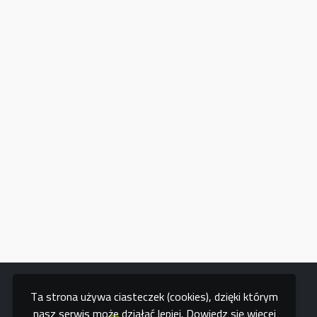
Ta strona używa ciasteczek (cookies), dzięki którym
nasz serwis może działać lepiej.
Dowiedz się więcej