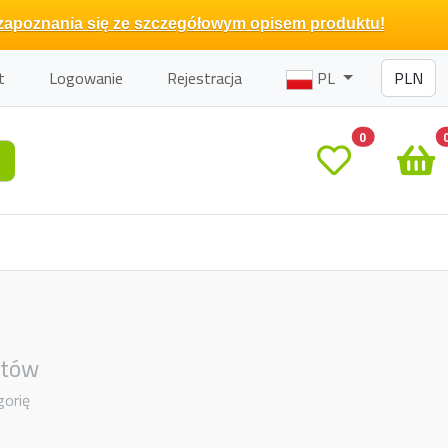
zapoznania się ze szczegółowym opisem produktu!
t
Logowanie
Rejestracja
PL
0
otów
gorię