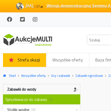
Wersja demonstracyjna Serwisu Au
Strefa okazji
Wszystkie oferty
Baza fir
Start
Wszystkie oferty
Gry i zabawki
Zabawki ogrodowe
Z
Zabawki do wody
Spryskiwacze do zabawy
(0)
Stoliki wodne
(0)