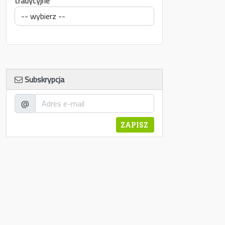
tradycyjne
Subskrypcja
@
ZAPISZ