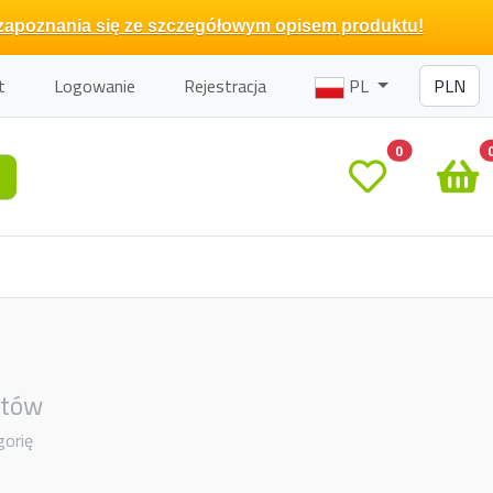
zapoznania się ze szczegółowym opisem produktu!
t
Logowanie
Rejestracja
PL
0
otów
gorię