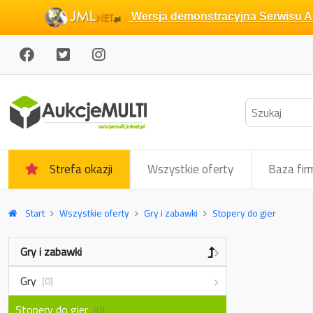
Wersja demonstracyjna Serwisu Au
Strefa okazji
Wszystkie oferty
Baza fir
Start
Wszystkie oferty
Gry i zabawki
Stopery do gier
Gry i zabawki
Gry
(0)
Stopery do gier
(0)