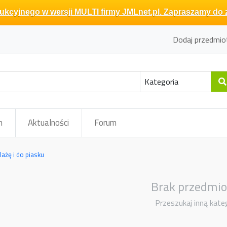
kcyjnego w wersji MULTI firmy JMLnet.pl. Zapraszamy do 
Dodaj przedmio
m
Aktualności
Forum
lażę i do piasku
Brak przedmi
Przeszukaj inną kate