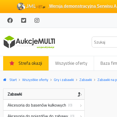
Wersja demonstracyjna Serwisu Au
Strefa okazji
Wszystkie oferty
Baza fir
Start
Wszystkie oferty
Gry i zabawki
Zabawki
Zabawki na p
Zabawki
Akcesoria do basenów kulkowych
(0)
Akcesoria do pojazdów do zabawy
(0)