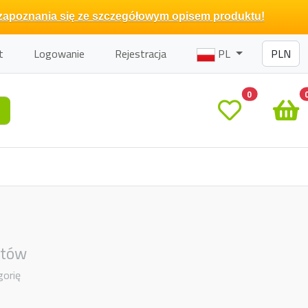
zapoznania się ze szczegółowym opisem produktu!
t
Logowanie
Rejestracja
PL
0
otów
gorię