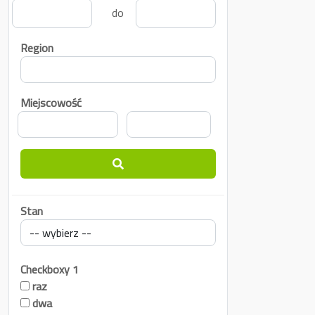
do
Region
Miejscowość
Stan
Checkboxy 1
raz
dwa