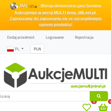
Wersja demonstracyjna Serwisu
Aukcyjnego w wersji MULTI firmy JMLnet.pl.
Zapraszamy do zapoznania się ze szczegółowym
opisem produktu!
Dodaj przedmiot
Logowanie
Rejestracja
PL
0